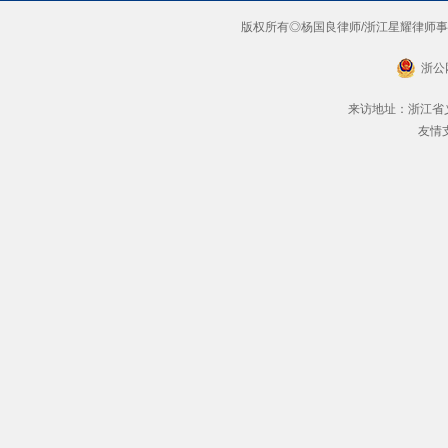
版权所有◎杨国良律师/浙江星耀律师事务所 201
浙公网
来访地址：浙江省义
友情