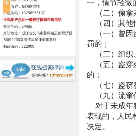
一，情节轻微
律师名称：杨国良律师
（二）偷拿
手机号码：13758956187
手机用户点此一键拨打律师咨询电话
（四）其他
微信号码：yiwuls
（一）曾因
来访地址：浙江省义乌市新科路总部经济园
B6幢2203室浙江星耀律师事务所
罚的；
邮政编码：322000
（三）组织
（五）盗穿
的；
（七）盗窃
（九）流窜
对于未成年
表现的，人民
决定。