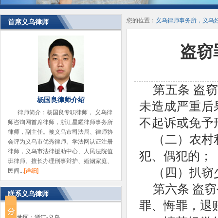
您的位置：
义乌律师事务所，义乌
首席义乌律师
盗窃
第五条
盗
杨国良律师介绍
未造成严重后
律师简介：杨国良专职律师， 义乌律
不起诉或免予
师咨询网首席律师，浙江星耀律师事务所
律师，副主任。被义乌市司法局、律师协
（二）农村
会评为义乌市优秀律师。学法网认证注册
律师，义乌市法律援助中心、人民法院值
犯、偶犯的；
班律师。擅长办理刑事辩护、婚姻家庭、
（四）扒窃
民间...
[详细]
第六条
盗窃
联系义乌律师
罪、悔罪，退
省份地区：浙江-义乌