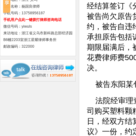
经结算签订《
律师名称：杨国良律师
手机号码：13758956187
被告尚欠原告货
手机用户点此一键拨打律师咨询电话
约，被告自违
微信号码：yiwuls
来访地址：浙江省义乌市新科路总部经济园
承担原告包括
B6幢2203室浙江星耀律师事务所
期限届满后，
邮政编码：322000
花费律师费5
决。
被告东阳某
法院经审理
司购买塑料颗粒
日，经双方结
议》一份，约